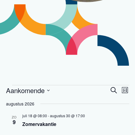
Evenementen
Aankomende
Evenementen
Even
Zoeken
Lijst
Zoeken
weer
Selecteer
augustus 2026
en
navig
een
weergeven
datum.
juli 18 @ 08:00
-
augustus 30 @ 17:00
ZO
navigatie
9
Zomervakantie