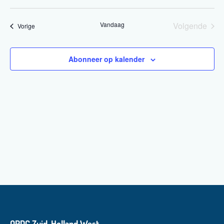
Vandaag
Volgende
Evenementen
Vorige
Eveneme
Abonneer op kalender
OPDC Zuid-Holland West