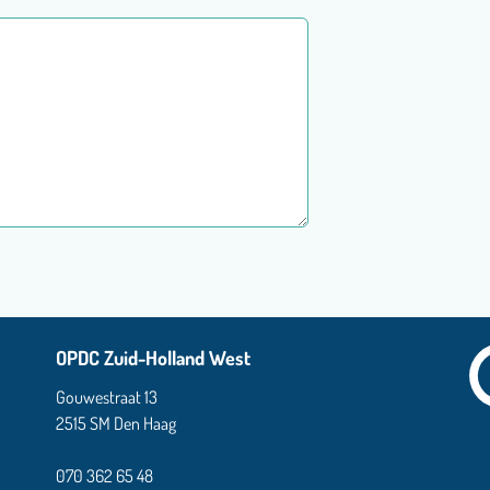
OPDC Zuid-Holland West
Gouwestraat 13
2515 SM Den Haag
070 362 65 48