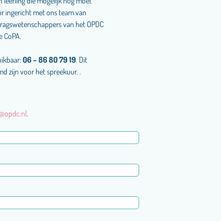
n leerling die mogelijk nog moet
ur ingericht met ons team van
dragswetenschappers van het OPDC
de CoPA.
hikbaar:
06 – 86 80 79 19
. Dit
d zijn voor het spreekuur.
.
@opdc.nl
.